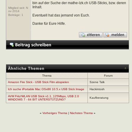
bin auf der Suche der mathe-lzk.ch USB-Sticks, bzw. deren
Inhalt.
Mitglied seit: N
ov 2014
Eventuell hat das jemand von Euch.
Beiträge:
1
Danke für Eure Hilfe.
Ähnliche Themen
Thema
Forum
Amazon Fire Stick - USB Stick Film abspielen
Szene Talk
Ich suche iPortable Mac OSx86 10.5.x USB Stick Image
Hackintosh
AVM Fritz!WLAN USB Stick v1.1, 125Mbps, USB 2.0
Kaufberatung
WINDOWS 7 - 64 BIT UNTERSTÜTZUNG?
«
Vorheriges Thema
|
Nächstes Thema
»