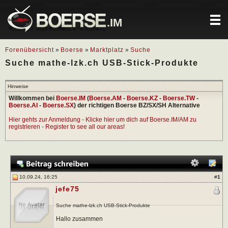
.IM
Forenübersicht
»
Boerse
»
Marktplatz
»
Suche
Suche mathe-lzk.ch USB-Stick-Produkte
Hinweise
Willkommen bei
Boerse.IM
(
Boerse.AM
-
Boerse.KZ
-
Boerse.TW
-
Boerse.AI
-
Boerse.SX
) der richtigen Boerse BZ/SX/SH Alternative
Hier gehts zur Anmeldung - Klicke hier um dich auf Boerse.IM/AM zu
registrieren - Register to see all our areas!
10.09.24, 16:25
#
1
jefe75
Suche mathe-lzk.ch USB-Stick-Produkte
Hallo zusammen