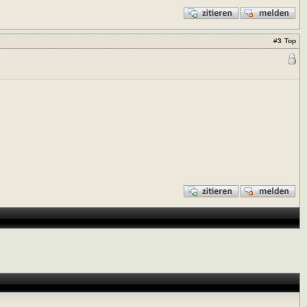
#
3
Top