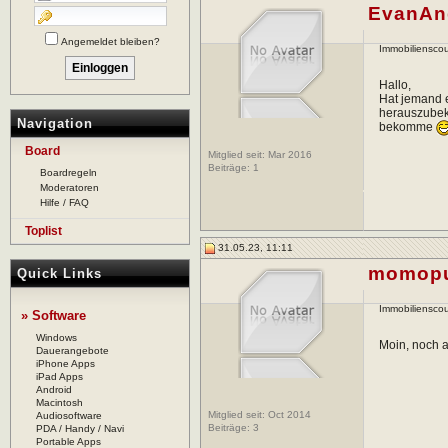
EvanAn
Angemeldet bleiben?
Immobilienscou
Hallo,
Hat jemand 
herauszubek
Navigation
bekomme
Board
Mitglied seit: Mar 2016
Beiträge:
1
Boardregeln
Moderatoren
Hilfe / FAQ
Toplist
31.05.23, 11:11
momop
Quick Links
Immobilienscou
» Software
Windows
Moin, noch a
Dauerangebote
iPhone Apps
iPad Apps
Android
Macintosh
Mitglied seit: Oct 2014
Audiosoftware
Beiträge:
3
PDA / Handy / Navi
Portable Apps