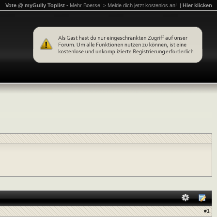
Vote @ myGully Toplist
- Mehr Boerse! > Melde dich jetzt kostenlos an! |
Hier klicken
#
1