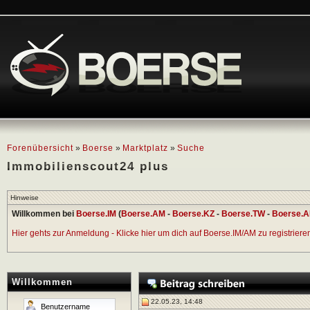
Forenübersicht
»
Boerse
»
Marktplatz
»
Suche
Immobilienscout24 plus
Hinweise
Willkommen bei
Boerse.IM
(
Boerse.AM
-
Boerse.KZ
-
Boerse.TW
-
Boerse.A
Hier gehts zur Anmeldung - Klicke hier um dich auf Boerse.IM/AM zu registrieren 
Willkommen
22.05.23, 14:48