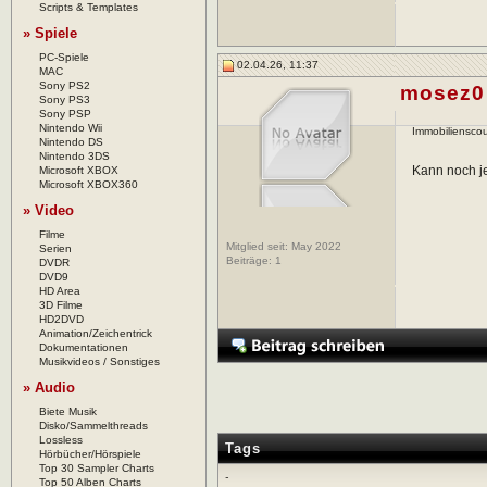
Scripts & Templates
» Spiele
PC-Spiele
02.04.26, 11:37
MAC
Sony PS2
mosez0
Sony PS3
Sony PSP
Nintendo Wii
Immobilienscou
Nintendo DS
Nintendo 3DS
Kann noch je
Microsoft XBOX
Microsoft XBOX360
» Video
Filme
Mitglied seit: May 2022
Serien
Beiträge:
1
DVDR
DVD9
HD Area
3D Filme
HD2DVD
Animation/Zeichentrick
Dokumentationen
Musikvideos / Sonstiges
» Audio
Biete Musik
Disko/Sammelthreads
Lossless
Tags
Hörbücher/Hörspiele
Top 30 Sampler Charts
-
Top 50 Alben Charts