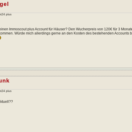
gel
t24 plus
einen Immoscout plus Account für Häuser? Den Wucherpreis von 120€ für 3 Monat
ommen. Würde mich allerdings gerne an den Kosten des bestehenden Accounts be
unk
t24 plus
ktuell??