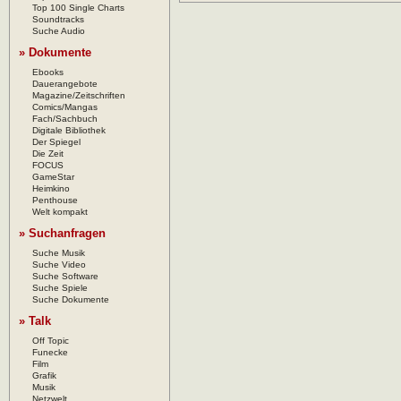
Top 100 Single Charts
Soundtracks
Suche Audio
» Dokumente
Ebooks
Dauerangebote
Magazine/Zeitschriften
Comics/Mangas
Fach/Sachbuch
Digitale Bibliothek
Der Spiegel
Die Zeit
FOCUS
GameStar
Heimkino
Penthouse
Welt kompakt
» Suchanfragen
Suche Musik
Suche Video
Suche Software
Suche Spiele
Suche Dokumente
» Talk
Off Topic
Funecke
Film
Grafik
Musik
Netzwelt