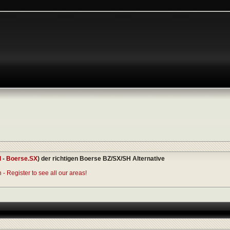
I
-
Boerse.SX
) der richtigen Boerse BZ/SX/SH Alternative
- Register to see all our areas!