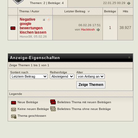
22.01.25 00:29
Themen: 2 | Beiträge: 4
Letzter Beitrag
Thema
/
Autor
Beiträge
Hits
Negative
google
06.02.26
17:51
1
38.927
bewertungen
von
Hackitosh
löschen lassen
Honor38
, 05.02.26
Anzeige-Eigenschaften
Zeige Themen 1 bis 1 von 1
Sortiert nach
Reihenfolge
Alter
Legende
Neue Beiträge
Beliebtes Thema mit neuen Beiträgen
Keine neuen Beiträge
Beliebtes Thema ohne neue Beiträge
Thema geschlossen