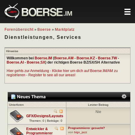
.IM
Forenübersicht
»
Boerse
»
Marktplatz
Dienstleistungen, Services
Hinweise
Willkommen bei
Boerse.IM
(
Boerse.AM
-
Boerse.KZ
-
Boerse.TW
-
Boerse.AI
-
Boerse.SX
) der richtigen Boerse BZ/SX/SH Alternative
Hier gehts zur Anmeldung - Klicke hier um dich auf Boerse.IM/AM zu
registrieren - Register to see all our areas!
Unterforen
Letzter Beitrag
Nie
GFX/Designs/Layouts
Themen: 0 | Beiträge: 0
Programmierer gesucht?
Entwickler &
von
bigx_jazz
Programmierer