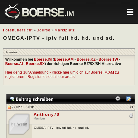
.IM
Forenübersicht
»
Boerse
»
Marktplatz
OMEGA-IPTV - iptv full hd, hd, und sd.
Hinweise
Willkommen bei
Boerse.IM
(
Boerse.AM
-
Boerse.KZ
-
Boerse.TW
-
Boerse.AI
-
Boerse.SX
) der richtigen Boerse BZ/SX/SH Alternative
Hier gehts zur Anmeldung - Klicke hier um dich auf Boerse.IM/AM zu
registrieren - Register to see all our areas!
27.02.18, 20:01
#
1
Anthony70
Member
OMEGA-IPTV - iptv full hd, hd, und sd.