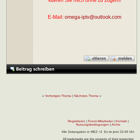
ktieren Sie mich ohne zu zögern!
E-Mail:
omega-iptv@outlook.com
«
Vorheriges Thema
|
Nächstes Thema
»
Registrieren
|
Forum-Mitarbeiter
|
Kontakt
|
Nutzungsbedingungen
|
Archiv
Alle Zeitangaben in WEZ +2. Es ist jetzt
23:49
Uhr.
All trademarks are the property of their respective