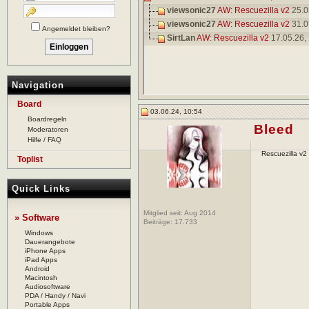
viewsonic27
AW: Rescuezilla v2
25.0
viewsonic27
AW: Rescuezilla v2
31.0
Angemeldet bleiben?
SirtLan
AW: Rescuezilla v2
17.05.26,
Navigation
Board
03.06.24, 10:54
Boardregeln
Bleed
Moderatoren
Hilfe / FAQ
Rescuezilla v2
Toplist
Quick Links
Mitglied seit: Aug 2014
» Software
Beiträge:
17.733
Windows
Dauerangebote
iPhone Apps
iPad Apps
Android
Macintosh
Audiosoftware
PDA / Handy / Navi
Portable Apps