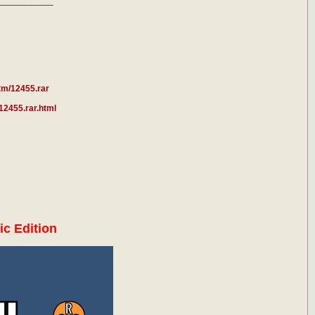
___________
tm/12455.rar
.12455.rar.html
ic Edition