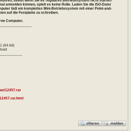
ühren, selbst wenn Sie Ihr reguläres Betriebssystem nicht starten
al anmelden können, spielt es keine Rolle. Laden Sie die ISO-Datei
mputer lädt ein komplettes Mini-Betriebssystem mit einer Point-and-
en auf die Festplatte zu schreiben.
erne Computer.
________________
h
 (64-bit)
load
___________
wz/12457.rar
.12457.rar.html