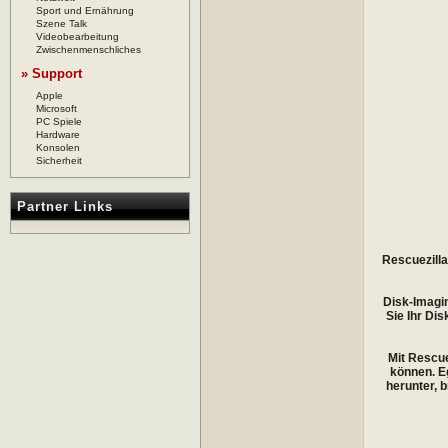
Sport und Ernährung
Szene Talk
Videobearbeitung
Zwischenmenschliches
» Support
Apple
Microsoft
PC Spiele
Hardware
Konsolen
Sicherheit
Partner Links
Rescuezilla
Disk-Imagin
Sie Ihr Di
Mit Rescue
können. Eg
herunter, 