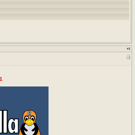
#
1
1