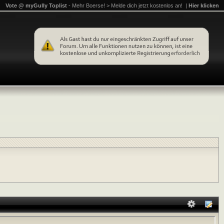
Vote @ myGully Toplist
- Mehr Boerse! > Melde dich jetzt kostenlos an! |
Hier klicken