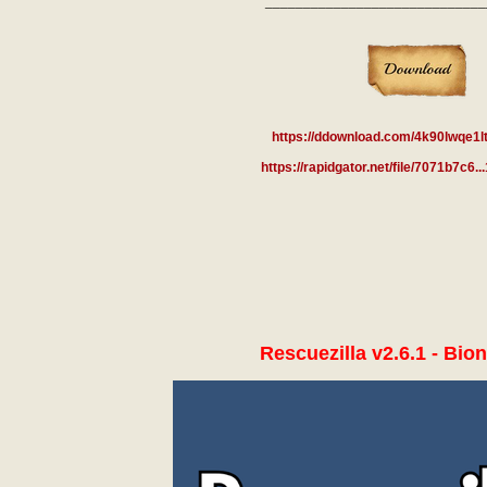
_____________________________
https://ddownload.com/4k90lwqe1l
https://rapidgator.net/file/7071b7c6..
Rescuezilla v2.6.1 - Bion