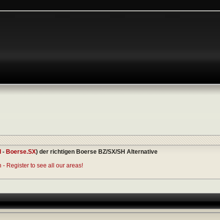
I
-
Boerse.SX
) der richtigen Boerse BZ/SX/SH Alternative
- Register to see all our areas!