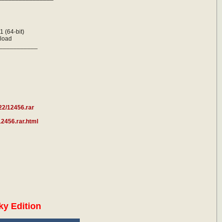
h
 (64-bit)
load
___________
22/12456.rar
.12456.rar.html
ky Edition