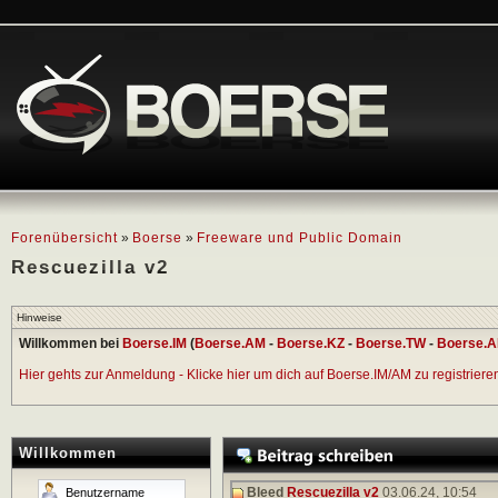
Forenübersicht
»
Boerse
»
Freeware und Public Domain
Rescuezilla v2
Hinweise
Willkommen bei
Boerse.IM
(
Boerse.AM
-
Boerse.KZ
-
Boerse.TW
-
Boerse.A
Hier gehts zur Anmeldung - Klicke hier um dich auf Boerse.IM/AM zu registrieren 
Willkommen
Bleed
Rescuezilla v2
03.06.24,
10:54