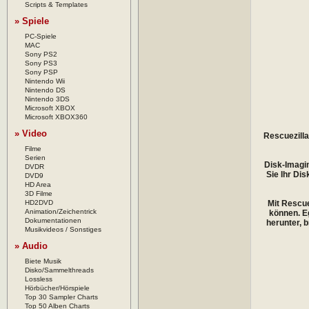
Scripts & Templates
» Spiele
PC-Spiele
MAC
Sony PS2
Sony PS3
Sony PSP
Nintendo Wii
Nintendo DS
Nintendo 3DS
Microsoft XBOX
Microsoft XBOX360
» Video
Rescuezilla
Filme
Serien
Disk-Imagin
DVDR
Sie Ihr Di
DVD9
HD Area
3D Filme
HD2DVD
Mit Rescue
Animation/Zeichentrick
können. Eg
Dokumentationen
herunter, 
Musikvideos / Sonstiges
» Audio
Biete Musik
Disko/Sammelthreads
Lossless
Hörbücher/Hörspiele
Top 30 Sampler Charts
Top 50 Alben Charts