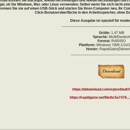
zilla können Sie Backups, Wiederherstellungen und Wiederherstellungen durchf
al, ob Sie Windows, Mac oder Linux verwenden. Selbst wenn Sie sich nicht einm
brennen Sie sie auf einen USB-Stick und starten Sie Ihren Computer neu. Ihr Co
Click-Benutzeroberfläche in den Arbeitsspeicher, ohne Dat
Diese Ausgabe ist speziell für mod
_________________________________
Größe:
1.47 MB
Sprache:
Multi/Deutsc
Format:
RAR/ISO
Plattform:
Windows 7/8/8.1/10/11
Hoster:
RapidGator|Ddown
_____________________________
https://ddownload.com/xqmeitbu83
https://rapidgator.net/file/bc5a7476..