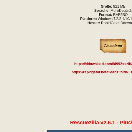
Größe:
821 MB
Sprache:
Multi/Deutsc
Format:
RAR/ISO
Plattform:
Windows 7/8/8.1/10/11
Hoster:
RapidGator|Ddown
_____________________________
https://ddownload.com/8f992sszib
https://rapidgator.net/file/fb15f9da..
Rescuezilla v2.6.1 - Pluc