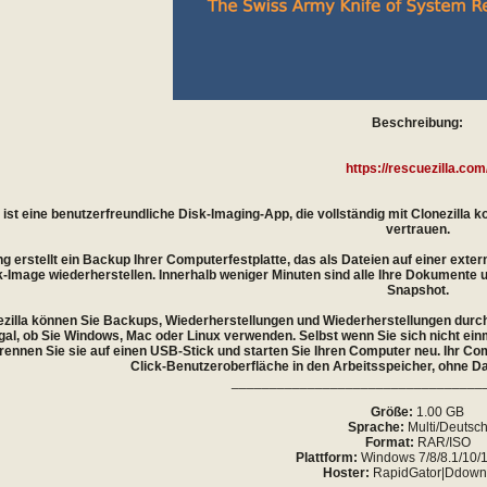
Beschreibung:
https://rescuezilla.com
 ist eine benutzerfreundliche Disk-Imaging-App, die vollständig mit Clonezilla
vertrauen.
g erstellt ein Backup Ihrer Computerfestplatte, das als Dateien auf einer extern
sk-Image wiederherstellen. Innerhalb weniger Minuten sind alle Ihre Dokumente 
Snapshot.
zilla können Sie Backups, Wiederherstellungen und Wiederherstellungen durchf
al, ob Sie Windows, Mac oder Linux verwenden. Selbst wenn Sie sich nicht einm
brennen Sie sie auf einen USB-Stick und starten Sie Ihren Computer neu. Ihr Co
Click-Benutzeroberfläche in den Arbeitsspeicher, ohne Dat
_________________________________
Größe:
1.00 GB
Sprache:
Multi/Deutsc
Format:
RAR/ISO
Plattform:
Windows 7/8/8.1/10/11
Hoster:
RapidGator|Ddown