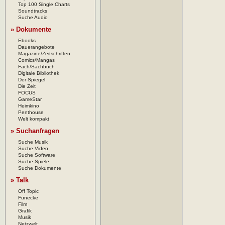
Top 100 Single Charts
Soundtracks
Suche Audio
» Dokumente
Ebooks
Dauerangebote
Magazine/Zeitschriften
Comics/Mangas
Fach/Sachbuch
Digitale Bibliothek
Der Spiegel
Die Zeit
FOCUS
GameStar
Heimkino
Penthouse
Welt kompakt
» Suchanfragen
Suche Musik
Suche Video
Suche Software
Suche Spiele
Suche Dokumente
» Talk
Off Topic
Funecke
Film
Grafik
Musik
Netzwelt