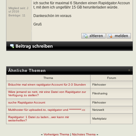
ich suche für maximal 6 Stunden einen Rapidgator Accoun
t, mit dem ich ungefähr 15 GB herunterladen würde.
Mitglied seit: J
ul 2016
Dankeschön im voraus
Beiträge:
11
Gruß
Ähnliche Themen
Thema
Forum
Bräuchte mal einen rapidgator Account für 2-3 Stunden
Filehoster
Wäre jemand so nett, mir eine Datei von Rapidgator zur
Filesharing
Verfügung zu stellen?
suche Rapidgator Account
Filehoster
Multihoster für uploaded.to, rapidgator und **********.cc
Netzwelt
Rapidgator: 1 Datei zu laden...wer kann mir
Marktplatz
weiterhelfen?
«
Vorheriges Thema
|
Nächstes Thema
»