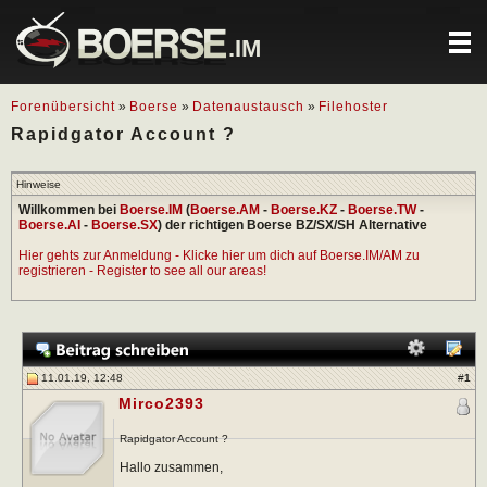
.IM
Forenübersicht
»
Boerse
»
Datenaustausch
»
Filehoster
Rapidgator Account ?
Hinweise
Willkommen bei
Boerse.IM
(
Boerse.AM
-
Boerse.KZ
-
Boerse.TW
-
Boerse.AI
-
Boerse.SX
) der richtigen Boerse BZ/SX/SH Alternative
Hier gehts zur Anmeldung - Klicke hier um dich auf Boerse.IM/AM zu
registrieren - Register to see all our areas!
11.01.19, 12:48
#
1
Mirco2393
Rapidgator Account ?
Hallo zusammen,